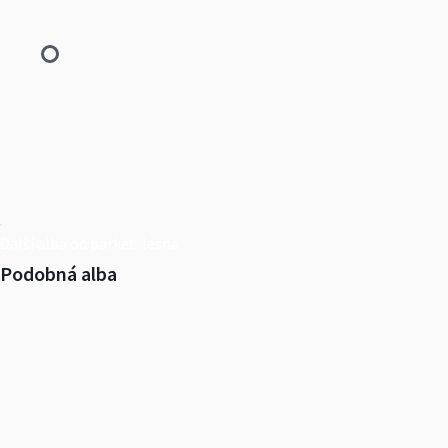
Další alba od parket-lesna
Podobná alba