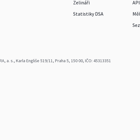
Zelináři
API
Statistiky DSA
Měř
Sez
 a. s., Karla Engliše 519/11, Praha 5, 150 00, IČO: 45313351