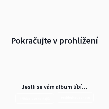
Pokračujte v prohlížení
Jestli se vám album líbí…
Prohlédnout znovu
Přihlásit se na Rajče