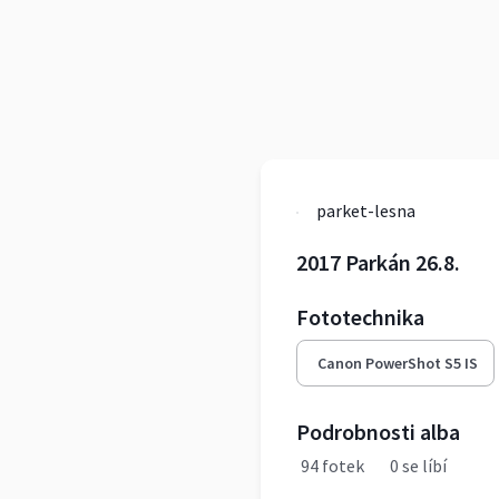
parket-lesna
2017 Parkán 26.8.
Fototechnika
Canon PowerShot S5 IS
Podrobnosti alba
94 fotek
0 se líbí