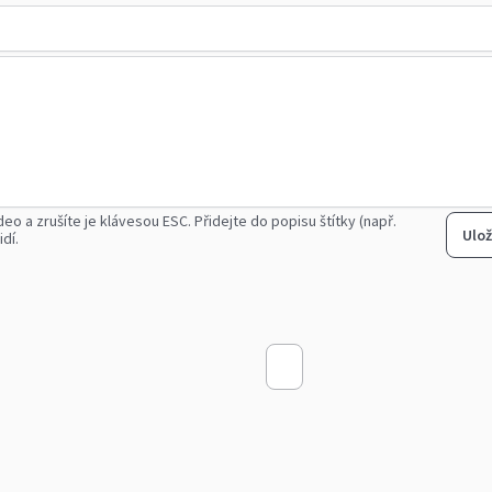
deo a zrušíte je klávesou ESC.
Přidejte do popisu štítky (např.
Ulož
idí.