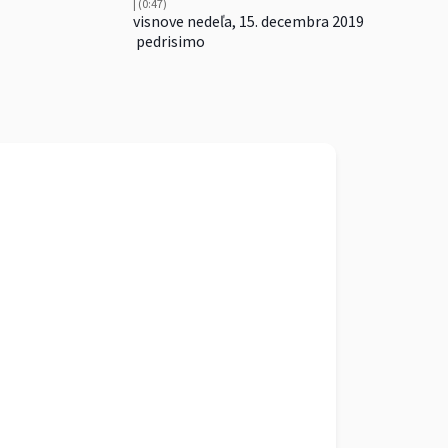
| (0:47)
visnove nedeľa, ‎15. ‎decembra 2019
pedrisimo