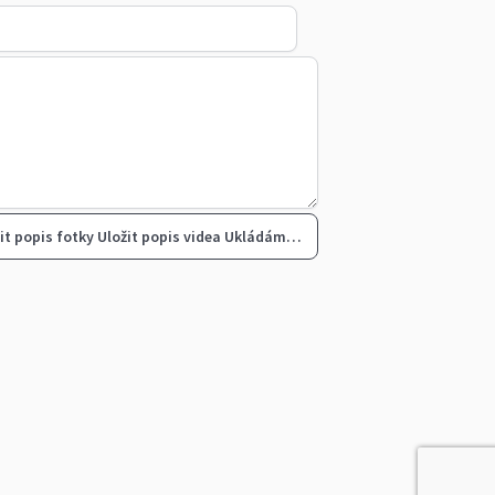
it popis fotky
Uložit popis videa
Ukládám…