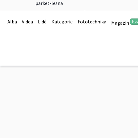
parket-lesna
2017 Parkán 26.8.
Alba
Videa
Lidé
Kategorie
Fototechnika
No
Magazín
0
2017 Parkán 26.8.
0