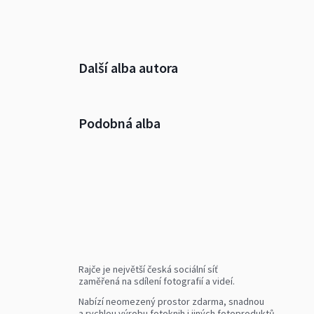
Další alba autora
Podobná alba
Rajče je největší česká sociální síť
zaměřená na sdílení fotografií a videí.
Nabízí neomezený prostor zdarma, snadnou
a rychlou výrobu fotoknih i jiných fotoproduktů.