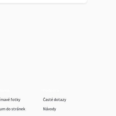
klama
Podpora
ímavé fotky
Časté dotazy
um do stránek
Návody