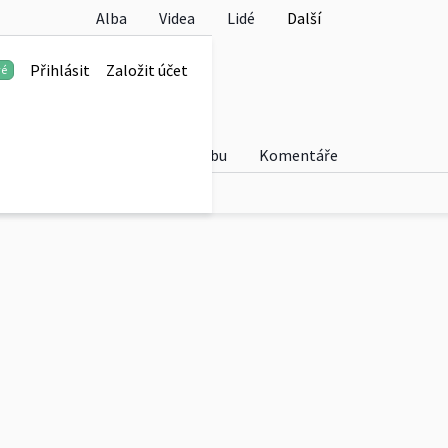
Alba
Videa
Lidé
Další
Přihlásit
Založit účet
vé
Fotky
O albu
Komentáře