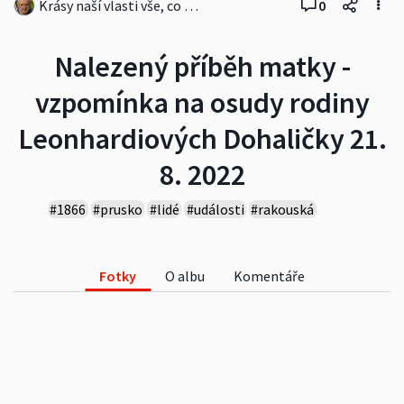
Krásy naší vlasti vše, co se mi líbí
0
Nalezený příběh matky -
vzpomínka na osudy rodiny
Leonhardiových Dohaličky 21.
8. 2022
#1866
#prusko
#lidé
#události
#rakouská
#krajina
#oslavy
#cestování
Fotky
O albu
Komentáře