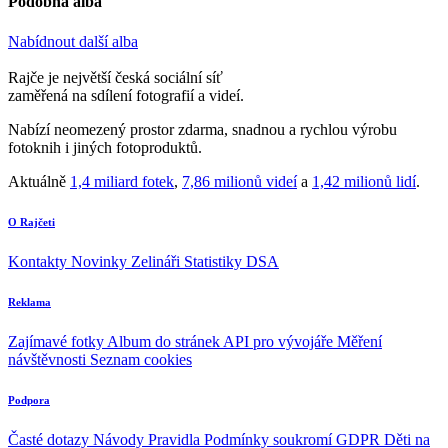
Podobná alba
Nabídnout další alba
Rajče je největší česká sociální síť
zaměřená na sdílení fotografií a videí.
Nabízí neomezený prostor zdarma, snadnou a rychlou výrobu
fotoknih i jiných fotoproduktů.
Aktuálně
1,4 miliard fotek
,
7,86 milionů videí
a
1,42 milionů lidí
.
O Rajčeti
Kontakty
Novinky
Zelináři
Statistiky DSA
Reklama
Zajímavé fotky
Album do stránek
API pro vývojáře
Měření
návštěvnosti
Seznam cookies
Podpora
Časté dotazy
Návody
Pravidla
Podmínky soukromí
GDPR
Děti na