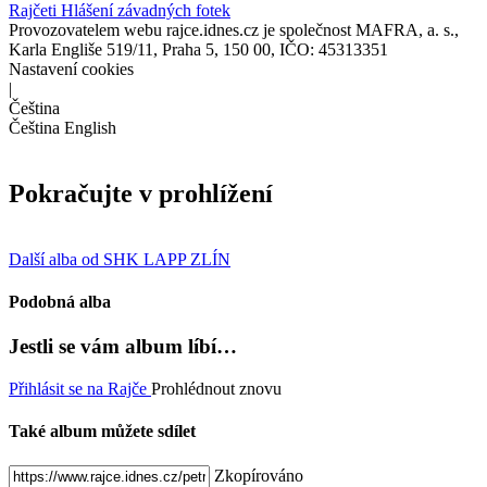
Rajčeti
Hlášení závadných fotek
Provozovatelem webu rajce.idnes.cz je společnost MAFRA, a. s.,
Karla Engliše 519/11, Praha 5, 150 00, IČO: 45313351
Nastavení cookies
|
Čeština
Čeština
English
Pokračujte v prohlížení
Další alba od SHK LAPP ZLÍN
Podobná alba
Jestli se vám album líbí…
Přihlásit se na Rajče
Prohlédnout znovu
Také album můžete sdílet
Zkopírováno