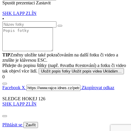
Spustit prezentaci
Zastavit
SHK LAPP ZLÍN
•
TIP
Změny uložíte také pokračováním na další fotku či video a
zrušíte je klávesou ESC.
Přidejte do popisu štítky (např. #svatba #cestování) a fotku či video
tak objeví více lidí.
Uložit popis fotky
Uložit popis videa
Ukládám…
0
Facebook
X
Zkopírovat odkaz
SLEDGE HOKEJ 126
SHK LAPP ZLÍN
Přihlásit se
Zavřít