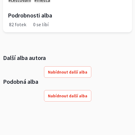
#cestování
#města
Podrobnosti alba
82 fotek
0 se líbí
Další alba autora
Nabídnout další alba
Podobná alba
Nabídnout další alba