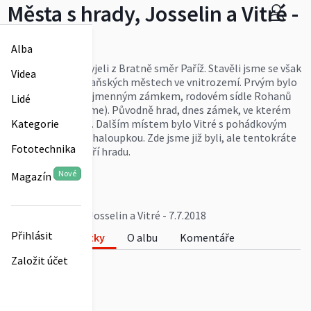
Města s hrady, Josselin a Vitré -
7.7.2018
Alba
Sedmý den jsme vyjeli z Bratně směr Paříž. Stavěli jsme se však
Videa
ještě ve dvou bretaňských městech ve vnitrozemí. Prvým bylo
Josselin se stejnojmenným zámkem, rodovém sídle Rohanů
Lidé
(ty v Čechách známe). Původně hrad, dnes zámek, ve kterém
rodina dodnes žije. Dalším místem bylo Vitré s pohádkovým
Kategorie
hradem a tančící chaloupkou. Zde jsme již byli, ale tentokráte
Fototechnika
jsme viděli i nádvoří hradu.
Více
Nové
Magazín
plazik
0
Města s hrady, Josselin a Vitré - 7.7.2018
Přihlásit
Fotky
O albu
Komentáře
Založit účet
0