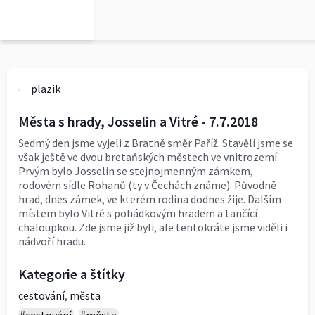
plazik
Města s hrady, Josselin a Vitré - 7.7.2018
Sedmý den jsme vyjeli z Bratně směr Paříž. Stavěli jsme se
však ještě ve dvou bretaňských městech ve vnitrozemí.
Prvým bylo Josselin se stejnojmenným zámkem,
rodovém sídle Rohanů (ty v Čechách známe). Původně
hrad, dnes zámek, ve kterém rodina dodnes žije. Dalším
místem bylo Vitré s pohádkovým hradem a tančící
chaloupkou. Zde jsme již byli, ale tentokráte jsme viděli i
nádvoří hradu.
Kategorie a štítky
cestování
,
města