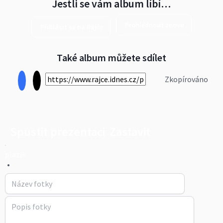
Jestli se vám album líbí…
Prohlédnout znovu
Přihlásit se na Rajče
Také album můžete sdílet
Zkopírováno
Spustit prezentaci
Zastavit
plazik
•