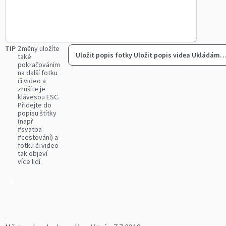
TIP
Změny uložíte
Uložit popis fotky
Uložit popis videa
Ukládám
také
pokračováním
na další fotku
či video a
zrušíte je
klávesou ESC.
Přidejte do
popisu štítky
(např.
#svatba
#cestování) a
fotku či video
tak objeví
více lidí.
0