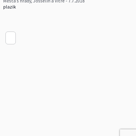
Města s hrady, Josselin a Vitré - 7.7.2018
plazik