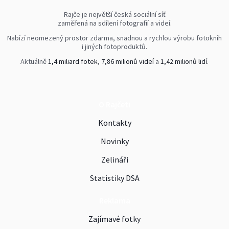
Rajče je největší česká sociální síť
zaměřená na sdílení fotografií a videí.
Nabízí neomezený prostor zdarma, snadnou a rychlou výrobu fotoknih
i jiných fotoproduktů.
Aktuálně
1,4 miliard fotek
,
7,86 milionů videí
a
1,42 milionů lidí
.
O Rajčeti
Kontakty
Novinky
Zelináři
Statistiky DSA
Reklama
Zajímavé fotky