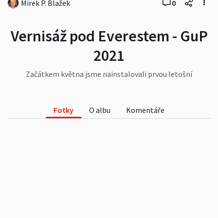
Mirek P. Blažek
0
Vernisáž pod Everestem - GuP
2021
Začátkem května jsme nainstalovali prvou letošní
výstavu Blanky Beckertové - Cestou za sny, ze
Středohoří pod Everest, kterou jsme zpřístupnili
10. května 2015. V sobotu jsme malou rodinnou
Fotky
O albu
Komentáře
vernisáží oficiálně výstavu zahájili.
#kultura
#vesnice