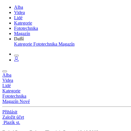
Alba
Videa
Lidé
Kategorie
Fototechnika
Magazín
Další
Kategorie
Fototechnika
Magazín
Alba
Videa
Lidé
Kategorie
Fototechnika
Magazín
Nové
Přihlásit
Založit účet
Plazík st.