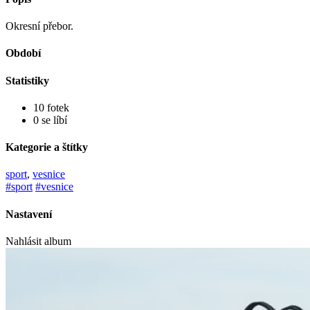
Okresní přebor.
Období
Statistiky
10 fotek
0 se líbí
Kategorie a štítky
sport
,
vesnice
#sport
#vesnice
Nastavení
Nahlásit album