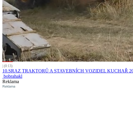
| (0:13)
10.SRAZ TRAKTORŮ A STAVEBNÍCH VOZIDEL KUCHAŘ 20
bobrahakl
Reklama