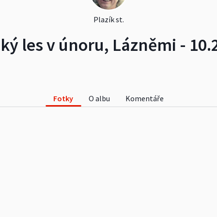
Plazík st.
ký les v únoru, Lázněmi - 10.
Fotky
O albu
Komentáře