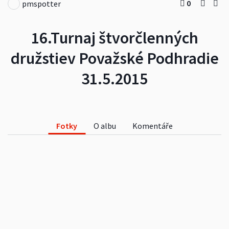
0
pmspotter
16.Turnaj štvorčlenných
družstiev Považské Podhradie
31.5.2015
Fotky
O albu
Komentáře