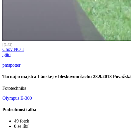
| (1:43)
Chov NO 1
gito
pmspotter
Turnaj o majstra Lánskej v bleskovom šachu 28.9.2018 Považská
Fototechnika
Olympus E-300
Podrobnosti alba
49 fotek
0 se líbí