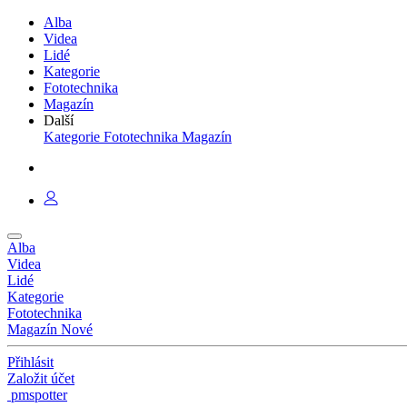
Alba
Videa
Lidé
Kategorie
Fototechnika
Magazín
Další
Kategorie
Fototechnika
Magazín
Alba
Videa
Lidé
Kategorie
Fototechnika
Magazín
Nové
Přihlásit
Založit účet
pmspotter