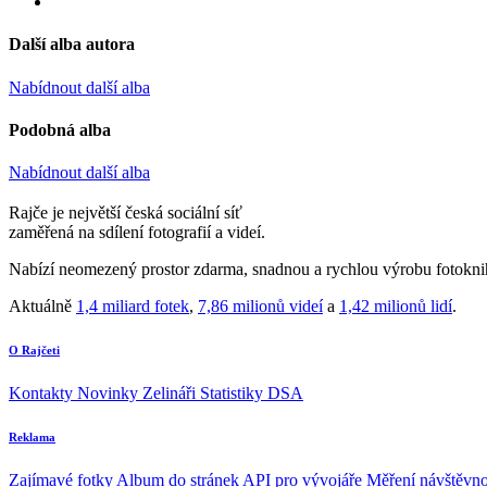
Další alba autora
Nabídnout další alba
Podobná alba
Nabídnout další alba
Rajče je největší česká sociální síť
zaměřená na sdílení fotografií a videí.
Nabízí neomezený prostor zdarma, snadnou a rychlou výrobu fotoknih
Aktuálně
1,4 miliard fotek
,
7,86 milionů videí
a
1,42 milionů lidí
.
O Rajčeti
Kontakty
Novinky
Zelináři
Statistiky DSA
Reklama
Zajímavé fotky
Album do stránek
API pro vývojáře
Měření návštěvno