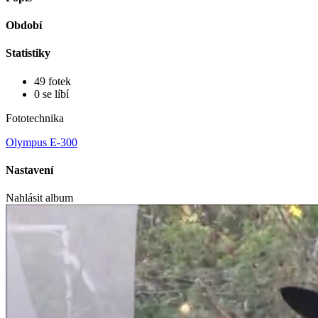
Období
Statistiky
49 fotek
0 se líbí
Fototechnika
Olympus E-300
Nastavení
Nahlásit album