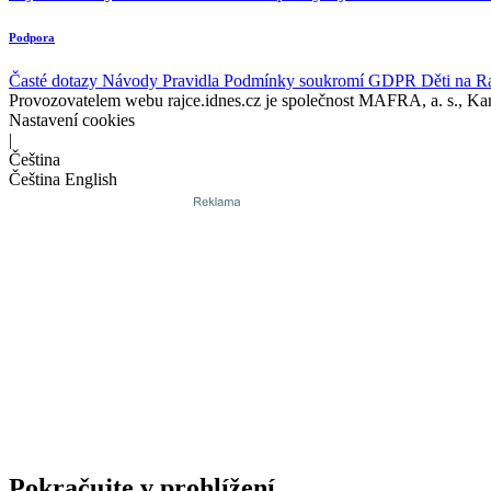
Podpora
Časté dotazy
Návody
Pravidla
Podmínky soukromí
GDPR
Děti na R
Provozovatelem webu rajce.idnes.cz je společnost MAFRA, a. s., Ka
Nastavení cookies
|
Čeština
Čeština
English
Pokračujte v prohlížení