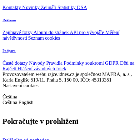
Kontakty
Novinky
Zelináři
Statistiky DSA
Reklama
Zajímavé fotky
Album do stránek
API pro vývojáře
Měření
návštěvnosti
Seznam cookies
Podpora
Časté dotazy
Návody
Pravidla
Podmínky soukromí
GDPR
Děti na
Rajčeti
Hlášení závadných fotek
Provozovatelem webu rajce.idnes.cz je společnost MAFRA, a. s.,
Karla Engliše 519/11, Praha 5, 150 00, IČO: 45313351
Nastavení cookies
|
Čeština
Čeština
English
Pokračujte v prohlížení