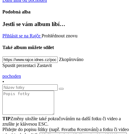
Další alba od pochoden
Podobná alba
Jestli se vám album líbí…
Přihlásit se na Rajče
Prohlédnout znovu
Také album můžete sdílet
Zkopírováno
Spustit prezentaci
Zastavit
pochoden
•
TIP
Změny uložíte také pokračováním na další fotku či video a
zrušíte je klávesou ESC.
Přidejte do popisu štítky (např. #svatba #cestování) a fotku či video