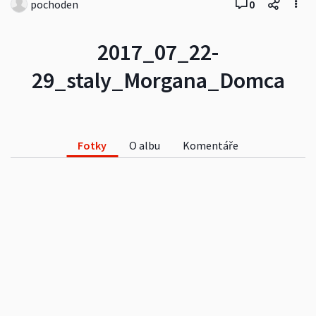
pochoden
0
2017_07_22-
29_staly_Morgana_Domca
Fotky
O albu
Komentáře