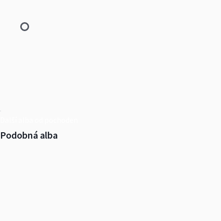
Další alba od pochoden
Podobná alba