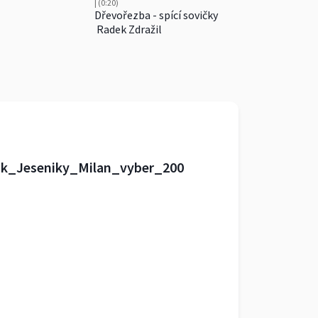
| (0:20)
Dřevořezba - spící sovičky
Radek Zdražil
k_Jeseniky_Milan_vyber_200