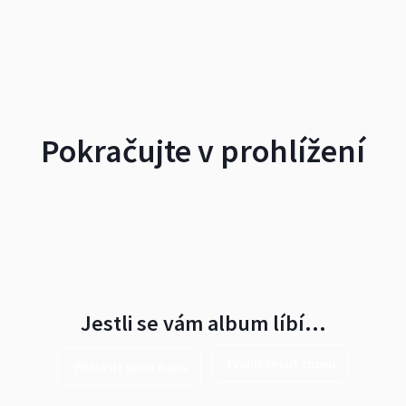
Pokračujte v prohlížení
Jestli se vám album líbí…
Prohlédnout znovu
Přihlásit se na Rajče