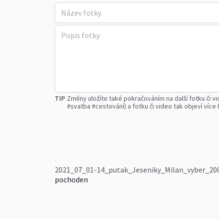
TIP
Změny uložíte také pokračováním na další fotku či vi
#svatba #cestování) a fotku či video tak objeví více l
0
2021_07_01-14_putak_Jeseniky_Milan_vyber_20
pochoden