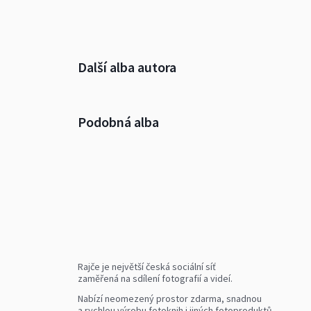
Další alba autora
Podobná alba
Rajče je největší česká sociální síť
zaměřená na sdílení fotografií a videí.
Nabízí neomezený prostor zdarma, snadnou
a rychlou výrobu fotoknih i jiných fotoproduktů.