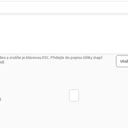
deo a zrušíte je klávesou ESC.
Přidejte do popisu štítky (např.
Ulož
idí.
0