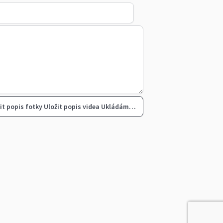
it popis fotky
Uložit popis videa
Ukládám…