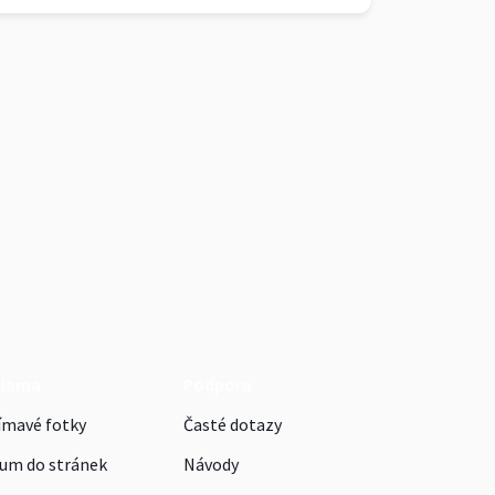
klama
Podpora
ímavé fotky
Časté dotazy
um do stránek
Návody