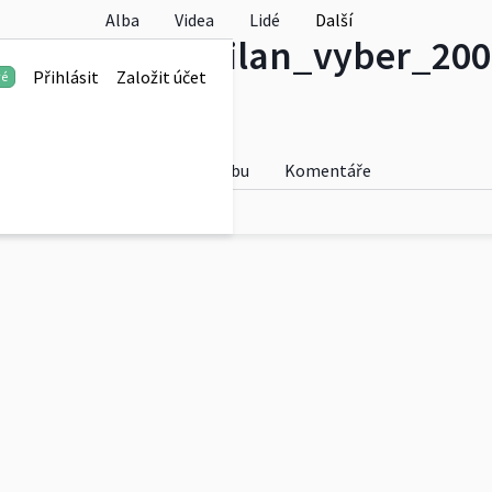
Alba
Videa
Lidé
Další
k_Jeseniky_Milan_vyber_200
Přihlásit
Založit účet
vé
Fotky
O albu
Komentáře