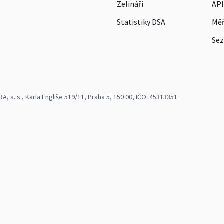
Zelináři
API
Statistiky DSA
Měř
Sez
 a. s., Karla Engliše 519/11, Praha 5, 150 00, IČO: 45313351