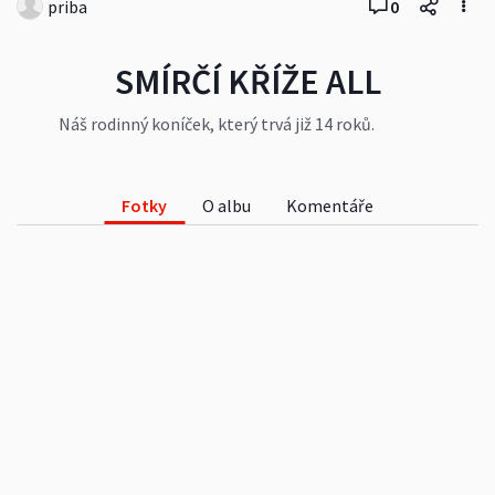
priba
0
SMÍRČÍ KŘÍŽE ALL
Náš rodinný koníček, který trvá již 14 roků.
#cestování
Fotky
O albu
Komentáře