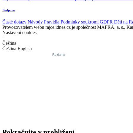
Podpora
Časté dotazy
Návody
Pravidla
Podmínky soukromí
GDPR
Děti na R
Provozovatelem webu rajce.idnes.cz je společnost MAFRA, a. s., Ka
Nastavení cookies
|
Čeština
Čeština
English
Pokračujte v prohlížení