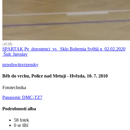
| (0:28)
SPARTAK Pe_dorostenci_vs_ Sklo Bohemia Světlá n_02.02.2020
Šulc Jaroslav
przedswitsvrzensky
Běh do vrchu, Police nad Metují - Hvězda, 10. 7. 2010
Fototechnika
Panasonic DMC-TZ7
Podrobnosti alba
58 fotek
0 se líbí