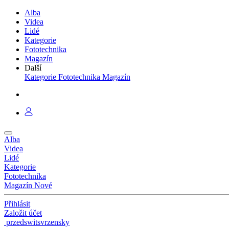
Alba
Videa
Lidé
Kategorie
Fototechnika
Magazín
Další
Kategorie
Fototechnika
Magazín
Alba
Videa
Lidé
Kategorie
Fototechnika
Magazín
Nové
Přihlásit
Založit účet
przedswitsvrzensky