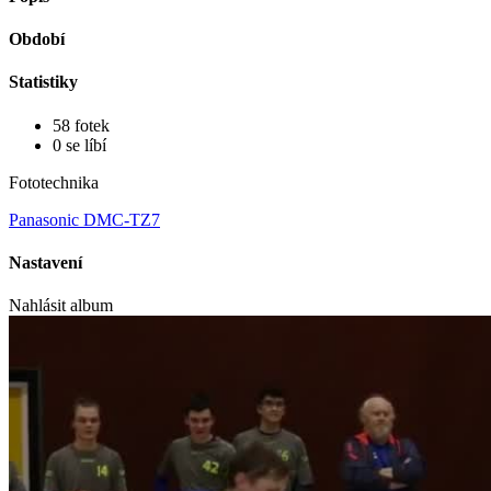
Období
Statistiky
58 fotek
0 se líbí
Fototechnika
Panasonic DMC-TZ7
Nastavení
Nahlásit album