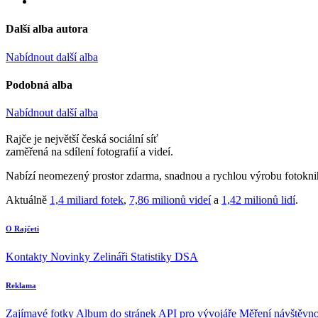
Další alba autora
Nabídnout další alba
Podobná alba
Nabídnout další alba
Rajče je největší česká sociální síť
zaměřená na sdílení fotografií a videí.
Nabízí neomezený prostor zdarma, snadnou a rychlou výrobu fotoknih
Aktuálně
1,4 miliard fotek
,
7,86 milionů videí
a
1,42 milionů lidí
.
O Rajčeti
Kontakty
Novinky
Zelináři
Statistiky DSA
Reklama
Zajímavé fotky
Album do stránek
API pro vývojáře
Měření návštěvno