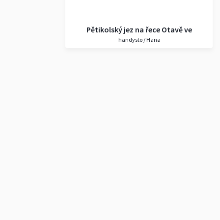
Pětikolský jez na řece Otavě ve
handysto / Hana
Strakonicích19.2.2020