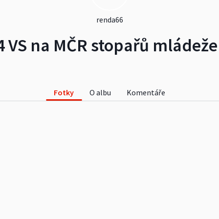
renda66
4 VS na MČR stopařů mládeže 
Fotky
O albu
Komentáře