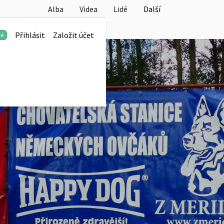
Alba
Videa
Lidé
Další
Přihlásit
Založit účet
vé