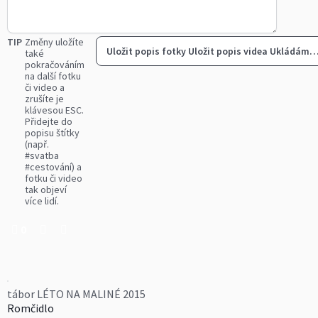
TIP
Změny uložíte
Uložit popis fotky
Uložit popis videa
Ukládám
také
pokračováním
na další fotku
či video a
zrušíte je
klávesou ESC.
Přidejte do
popisu štítky
(např.
#svatba
#cestování) a
fotku či video
tak objeví
více lidí.
0
tábor LÉTO NA MALINÉ 2015
Romčidlo