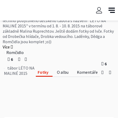
tábor LÉTO NA MALINÉ 2015
10. aktualizace již devátého ročníku tradičního bestovního
letního pobytového dětského tábora s názvem "LÉTO NA
MALINÉ 2015" v termínu od 1. 8. - 10. 8. 2015 na táborové
základně Malina Ruprechtov. Ještě dodám fotky od Ivče. Fotky
od Drobečka hlídače, Drobka vedoucího. Laděnky, Dědga a
Romčidla jsou komplet ;o))
Více
Romčidlo
6
6
tábor LÉTO NA
Fotky
O albu
Komentáře
MALINÉ 2015