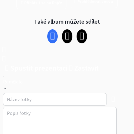
Prohlédnout znovu
Přihlásit se na Rajče
Také album můžete sdílet
Spustit prezentaci
Zastavit
Romčidlo
•