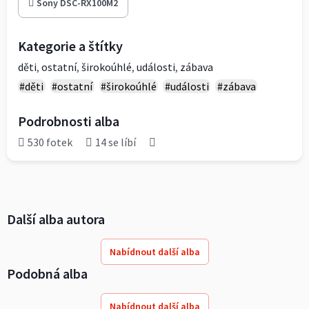
Sony DSC-RX100M2
Kategorie a štítky
děti
,
ostatní
,
širokoúhlé
,
události
,
zábava
#děti
#ostatní
#širokoúhlé
#události
#zábava
Podrobnosti alba
530 fotek
14 se líbí
Další alba autora
Nabídnout další alba
Podobná alba
Nabídnout další alba