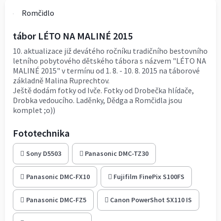
Romčidlo
tábor LÉTO NA MALINÉ 2015
10. aktualizace již devátého ročníku tradičního bestovního
letního pobytového dětského tábora s názvem "LÉTO NA
MALINÉ 2015" v termínu od 1. 8. - 10. 8. 2015 na táborové
základně Malina Ruprechtov.
Ještě dodám fotky od Ivče. Fotky od Drobečka hlídače,
Drobka vedoucího. Laděnky, Dědga a Romčidla jsou
komplet ;o))
Fototechnika
Sony D5503
Panasonic DMC-TZ30
Panasonic DMC-FX10
Fujifilm FinePix S100FS
Panasonic DMC-FZ5
Canon PowerShot SX110 IS