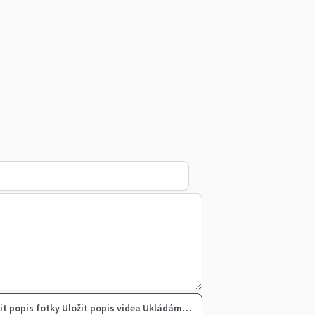
it popis fotky
Uložit popis videa
Ukládám…