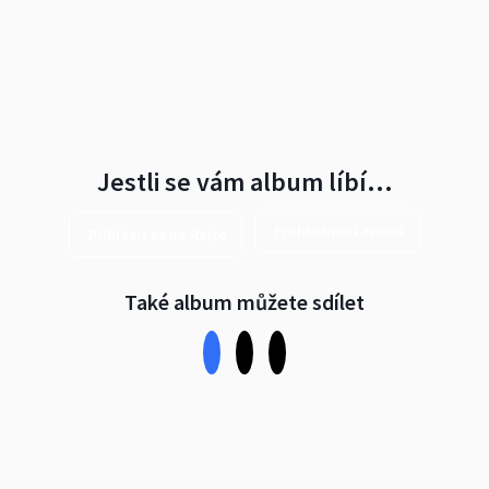
Jestli se vám album líbí…
Prohlédnout znovu
Přihlásit se na Rajče
Také album můžete sdílet