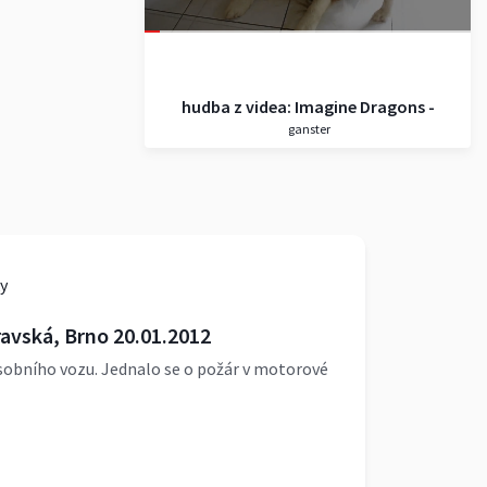
hudba z videa: Imagine Dragons -
ganster
Demons
y
ravská, Brno 20.01.2012
osobního vozu. Jednalo se o požár v motorové