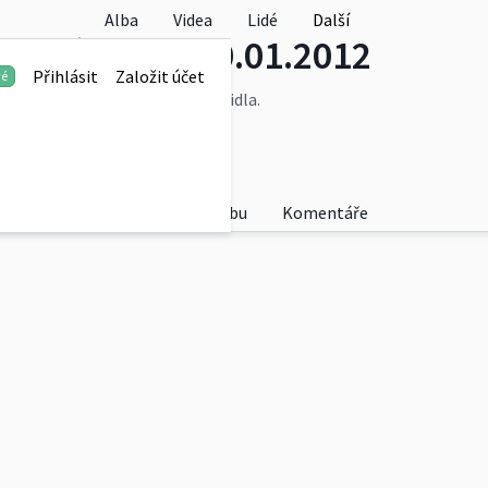
Alba
Videa
Lidé
Další
avská, Brno 20.01.2012
Přihlásit
Založit účet
vé
e o požár v motorové části vozidla.
Fotky
O albu
Komentáře