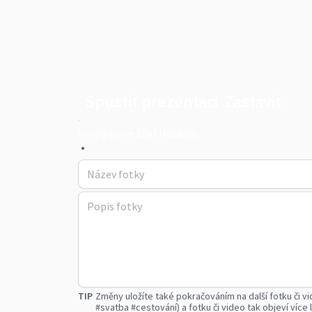
Spustit prezentaci
Zastavit
Fotogalerie SDH Holásky
•
TIP
Změny uložíte také pokračováním na další fotku či vi
#svatba #cestování) a fotku či video tak objeví více l