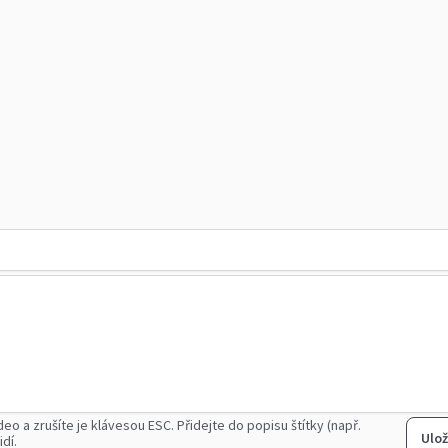
deo a zrušíte je klávesou ESC.
Přidejte do popisu štítky (např.
Ulož
idí.