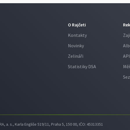
O Rajčeti
Re
Kontakty
Zaj
Novinky
Alb
Zelináři
API
Statistiky DSA
Měř
Sez
 a. s., Karla Engliše 519/11, Praha 5, 150 00, IČO: 45313351