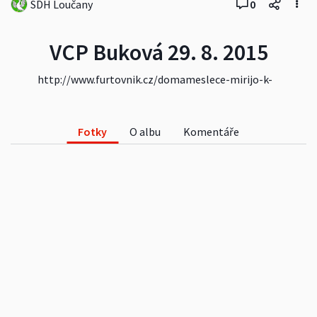
SDH Loučany
0
VCP Buková 29. 8. 2015
http://www.furtovnik.cz/domameslece-mirijo-k-
obhajobe-pencen-slape-sobesokam-na-pate/
Fotky
O albu
Komentáře