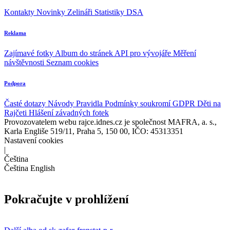
Kontakty
Novinky
Zelináři
Statistiky DSA
Reklama
Zajímavé fotky
Album do stránek
API pro vývojáře
Měření
návštěvnosti
Seznam cookies
Podpora
Časté dotazy
Návody
Pravidla
Podmínky soukromí
GDPR
Děti na
Rajčeti
Hlášení závadných fotek
Provozovatelem webu rajce.idnes.cz je společnost MAFRA, a. s.,
Karla Engliše 519/11, Praha 5, 150 00, IČO: 45313351
Nastavení cookies
|
Čeština
Čeština
English
Pokračujte v prohlížení