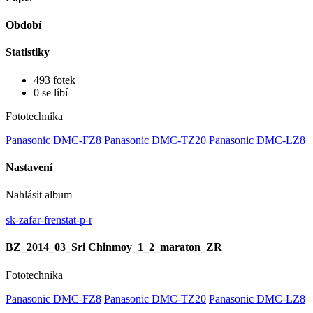
Období
Statistiky
493 fotek
0 se líbí
Fototechnika
Panasonic DMC-FZ8
Panasonic DMC-TZ20
Panasonic DMC-LZ8
Nastavení
Nahlásit album
sk-zafar-frenstat-p-r
BZ_2014_03_Sri Chinmoy_1_2_maraton_ZR
Fototechnika
Panasonic DMC-FZ8
Panasonic DMC-TZ20
Panasonic DMC-LZ8