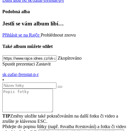
Další alba od sk-zafar-frenstat-p-r
Podobná alba
Jestli se vám album líbí…
Přihlásit se na Rajče
Prohlédnout znovu
Také album můžete sdílet
Zkopírováno
Spustit prezentaci
Zastavit
sk-zafar-frenstat-p-r
•
TIP
Změny uložíte také pokračováním na další fotku či video a
zrušíte je klávesou ESC.
Přidejte do popisu štítky (např. #svatba #cestování) a fotku či video