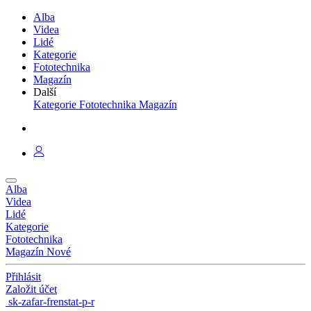
Alba
Videa
Lidé
Kategorie
Fototechnika
Magazín
Další
Kategorie
Fototechnika
Magazín
Alba
Videa
Lidé
Kategorie
Fototechnika
Magazín
Nové
Přihlásit
Založit účet
sk-zafar-frenstat-p-r