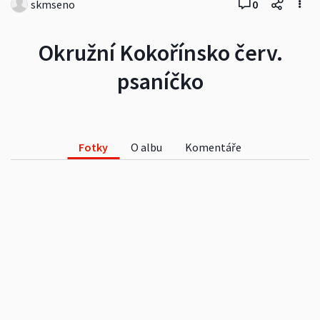
skmseno
0
Okružní Kokořínsko červ.
psaníčko
Fotky
O albu
Komentáře