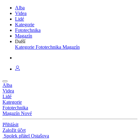
Alba
Videa
Lidé
Kategorie
Fototechnika
Magazín
Další
Kategorie
Fototechnika
Magazín
Alba
Videa
Lidé
Kategorie
Fototechnika
Magazín
Nové
Přihlásit
Založit účet
Spolek přátel Ostašova