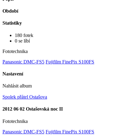
Období
Statistiky
180 fotek
0 se líbí
Fototechnika
Panasonic DMC-FS5
Fujifilm FinePix S100FS
Nastavení
Nahlásit album
Spolek přátel Ostašova
2012 06 02 Ostašovská noc II
Fototechnika
Panasonic DMC-FS5
Fujifilm FinePix S100FS