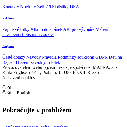
Kontakty
Novinky
Zelináři
Statistiky DSA
Reklama
Zajímavé fotky
Album do stránek
API pro vývojáře
Měření
návštěvnosti
Seznam cookies
Podpora
Časté dotazy
Návody
Pravidla
Podmínky soukromí
GDPR
Děti na
Rajčeti
Hlášení závadných fotek
Provozovatelem webu rajce.idnes.cz je společnost MAFRA, a. s.,
Karla Engliše 519/11, Praha 5, 150 00, IČO: 45313351
Nastavení cookies
|
Čeština
Čeština
English
Pokračujte v prohlížení