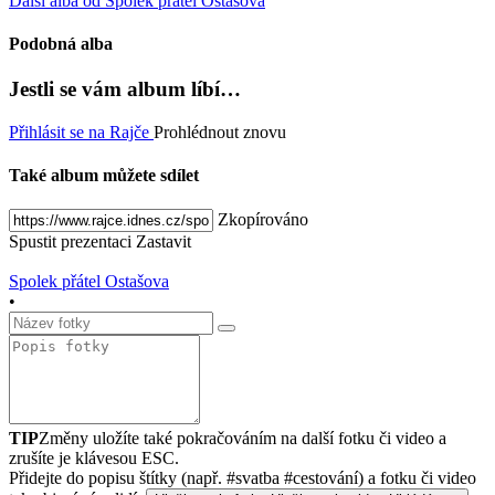
Další alba od Spolek přátel Ostašova
Podobná alba
Jestli se vám album líbí…
Přihlásit se na Rajče
Prohlédnout znovu
Také album můžete sdílet
Zkopírováno
Spustit prezentaci
Zastavit
Spolek přátel Ostašova
•
TIP
Změny uložíte také pokračováním na další fotku či video a
zrušíte je klávesou ESC.
Přidejte do popisu štítky (např. #svatba #cestování) a fotku či video