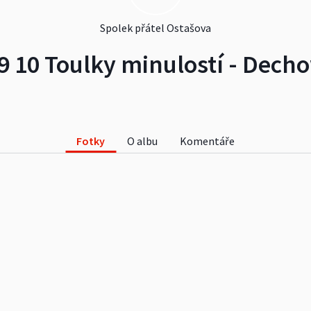
Spolek přátel Ostašova
9 10 Toulky minulostí - Dech
Fotky
O albu
Komentáře