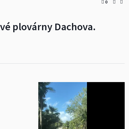
0
ové plovárny Dachova.