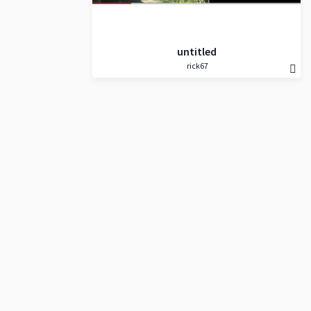
untitled
rick67