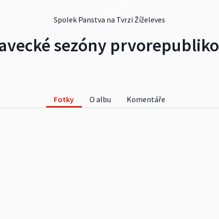
Spolek Panstva na Tvrzi Žíželeves
lavecké sezóny prvorepublik
Fotky
O albu
Komentáře