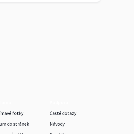
klama
Podpora
ímavé fotky
Časté dotazy
um do stránek
Návody