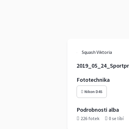
Squash Viktoria
2019_05_24_Sportpro
Fototechnika
Nikon D4S
Podrobnosti alba
226 fotek
0 se líbí