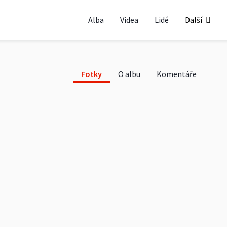
it tour č.9
Alba
Videa
Lidé
Další
Fotky
O albu
Komentáře