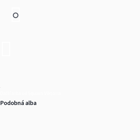
Další alba od Squash Viktoria
Podobná alba