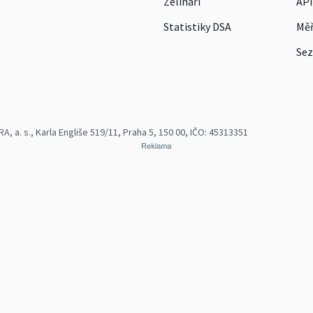
Zelináři
API
Statistiky DSA
Měř
Sez
 a. s., Karla Engliše 519/11, Praha 5, 150 00, IČO: 45313351