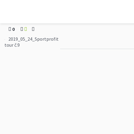
Squash Viktoria
2019_05_24_Sportprof
0
2019_05_24_Sportprofit
tour č.9