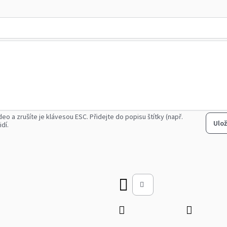
deo a zrušíte je klávesou ESC.
Přidejte do popisu štítky (např.
Ulož
idí.