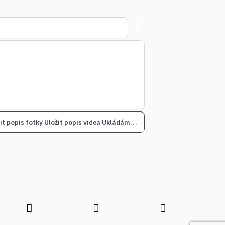
it popis fotky
Uložit popis videa
Ukládám…