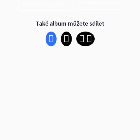
Prohlédnout znovu
Přihlásit se na Rajče
Také album můžete sdílet