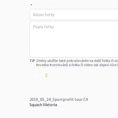
•
TIP
Změny uložíte také pokračováním na další fotku či vi
#svatba #cestování) a fotku či video tak objeví více l
0
2019_05_24_Sportprofit tour č.9
Squash Viktoria