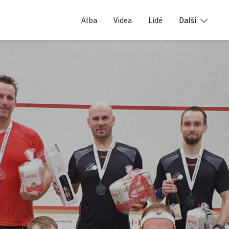
Alba
Videa
Lidé
Další