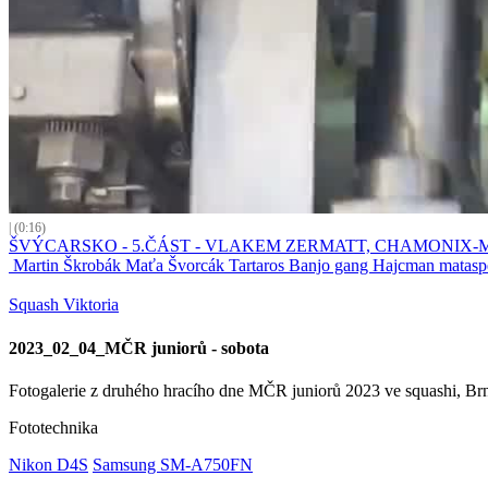
| (0:16)
ŠVÝCARSKO - 5.ČÁST - VLAKEM ZERMATT, CHAMONIX
Martin Škrobák Maťa Švorcák Tartaros Banjo gang Hajcman matasp
Squash Viktoria
2023_02_04_MČR juniorů - sobota
Fotogalerie z druhého hracího dne MČR juniorů 2023 ve squashi, Br
Fototechnika
Nikon D4S
Samsung SM-A750FN