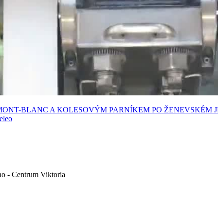
-MONT-BLANC A KOLESOVÝM PARNÍKEM PO ŽENEVSKÉM 
eleo
no - Centrum Viktoria