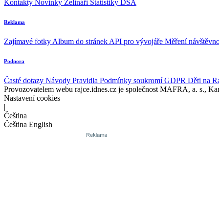
Kontakty
Novinky
Zelináři
Statistiky DSA
Reklama
Zajímavé fotky
Album do stránek
API pro vývojáře
Měření návštěvno
Podpora
Časté dotazy
Návody
Pravidla
Podmínky soukromí
GDPR
Děti na R
Provozovatelem webu rajce.idnes.cz je společnost MAFRA, a. s., Ka
Nastavení cookies
|
Čeština
Čeština
English