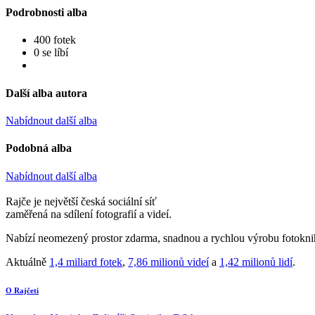
Podrobnosti alba
400 fotek
0 se líbí
Další alba autora
Nabídnout další alba
Podobná alba
Nabídnout další alba
Rajče je největší česká sociální síť
zaměřená na sdílení fotografií a videí.
Nabízí neomezený prostor zdarma, snadnou a rychlou výrobu fotoknih
Aktuálně
1,4 miliard fotek
,
7,86 milionů videí
a
1,42 milionů lidí
.
O Rajčeti