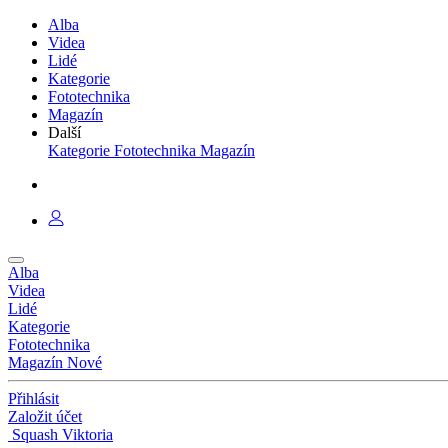
Alba
Videa
Lidé
Kategorie
Fototechnika
Magazín
Další
Kategorie
Fototechnika
Magazín
Alba
Videa
Lidé
Kategorie
Fototechnika
Magazín
Nové
Přihlásit
Založit účet
Squash Viktoria