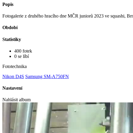
Popis
Fotogalerie z druhého hracího dne MČR juniorů 2023 ve squashi, Br
Období
Statistiky
400 fotek
0 se líbí
Fototechnika
Nikon D4S
Samsung SM-A750FN
Nastavení
Nahlásit album