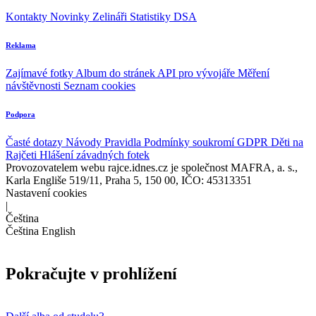
Kontakty
Novinky
Zelináři
Statistiky DSA
Reklama
Zajímavé fotky
Album do stránek
API pro vývojáře
Měření
návštěvnosti
Seznam cookies
Podpora
Časté dotazy
Návody
Pravidla
Podmínky soukromí
GDPR
Děti na
Rajčeti
Hlášení závadných fotek
Provozovatelem webu rajce.idnes.cz je společnost MAFRA, a. s.,
Karla Engliše 519/11, Praha 5, 150 00, IČO: 45313351
Nastavení cookies
|
Čeština
Čeština
English
Pokračujte v prohlížení