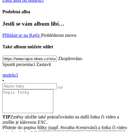
Další alba od studelu3
Podobná alba
Jestli se vám album líbí…
Přihlásit se na Rajče
Prohlédnout znovu
Také album můžete sdílet
Zkopírováno
Spustit prezentaci
Zastavit
studelu3
•
TIP
Změny uložíte také pokračováním na další fotku či video a
zrušíte je klávesou ESC.
Přidejte do popisu štítky (např. #svatba #cestování) a fotku či video