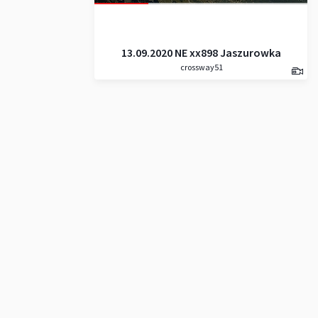
13.09.2020 NE xx898 Jaszurowka
crossway51
_ Kasprov Vrch _ Beskyd _
Prostredná Kopa _ Svinické
Sedlo _ Svinica _ Zadni Koscielec
_ Čierný Staw _ Murovianec _
Jaszcurowka