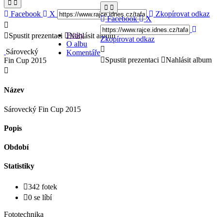
Facebook
X
Zkopírovat odkaz
Facebook
X
Fotky
Spustit prezentaci
Nahlásit album
Zkopírovat odkaz
O albu
Sárovecký
Komentáře
Spustit prezentaci
Nahlásit album
Fin Cup 2015
Název
Sárovecký Fin Cup 2015
Popis
Období
Statistiky
342 fotek
0 se líbí
Fototechnika