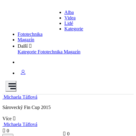
Alba
Videa
Lidé
Kategorie
Fototechnika
Magazín
Další
Kategorie
Fototechnika
Magazín
Michaela Táflová
Sárovecký Fin Cup 2015
Více
Michaela Táflová
0
0