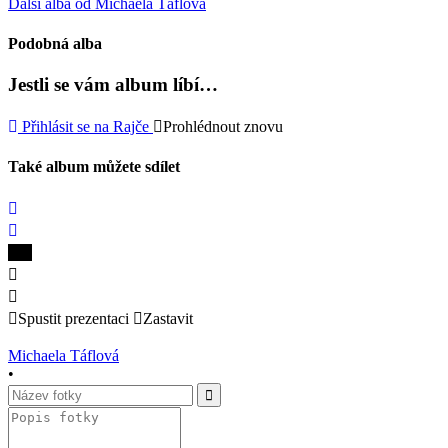
Další alba od Michaela Táflová
Podobná alba
Jestli se vám album líbí…
Přihlásit se na Rajče
Prohlédnout znovu
Také album můžete sdílet
Spustit prezentaci
Zastavit
Michaela Táflová
•