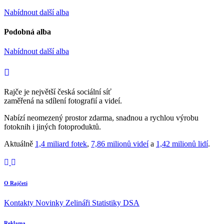
Nabídnout další alba
Podobná alba
Nabídnout další alba
Rajče je největší česká sociální síť
zaměřená na sdílení fotografií a videí.
Nabízí neomezený prostor zdarma, snadnou a rychlou výrobu
fotoknih i jiných fotoproduktů.
Aktuálně
1,4 miliard fotek
,
7,86 milionů videí
a
1,42 milionů lidí
.
O Rajčeti
Kontakty
Novinky
Zelináři
Statistiky DSA
Reklama