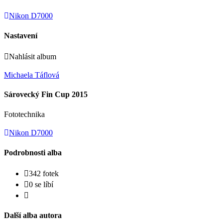
Nikon D7000
Nastavení
Nahlásit album
Michaela Táflová
Sárovecký Fin Cup 2015
Fototechnika
Nikon D7000
Podrobnosti alba
342 fotek
0 se líbí
Další alba autora