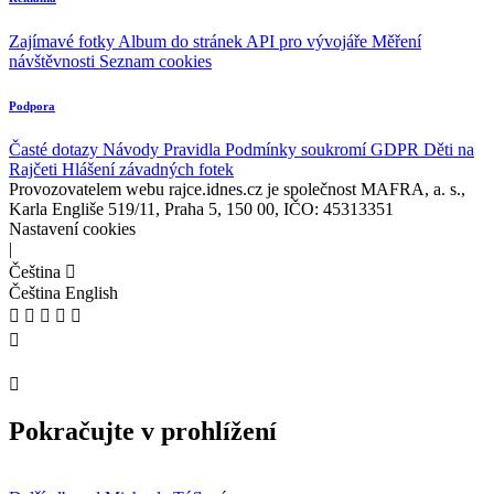
Zajímavé fotky
Album do stránek
API pro vývojáře
Měření
návštěvnosti
Seznam cookies
Podpora
Časté dotazy
Návody
Pravidla
Podmínky soukromí
GDPR
Děti na
Rajčeti
Hlášení závadných fotek
Provozovatelem webu rajce.idnes.cz je společnost MAFRA, a. s.,
Karla Engliše 519/11, Praha 5, 150 00, IČO: 45313351
Nastavení cookies
|
Čeština
Čeština
English
Pokračujte v prohlížení