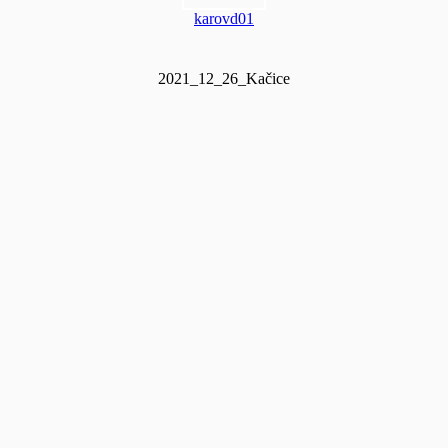
karovd01
2021_12_26_Kačice