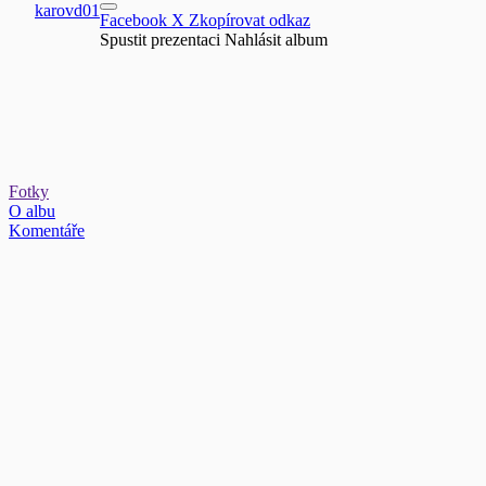
karovd01
Facebook
X
Zkopírovat odkaz
Spustit prezentaci
Nahlásit album
Fotky
O albu
Komentáře