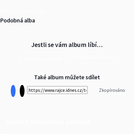
Další alba od karovd01
Podobná alba
Jestli se vám album líbí…
Prohlédnout znovu
Přihlásit se na Rajče
Také album můžete sdílet
Zkopírováno
Spustit prezentaci
Zastavit