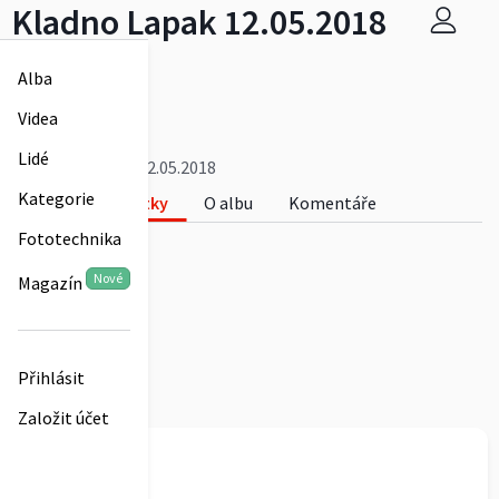
Kladno Lapak 12.05.2018
Běh Lapakem
Alba
Více
karovd01
Videa
0
Lidé
Kladno Lapak 12.05.2018
Kategorie
Fotky
O albu
Komentáře
Fototechnika
0
Nové
Magazín
Přihlásit
Založit účet
karovd01