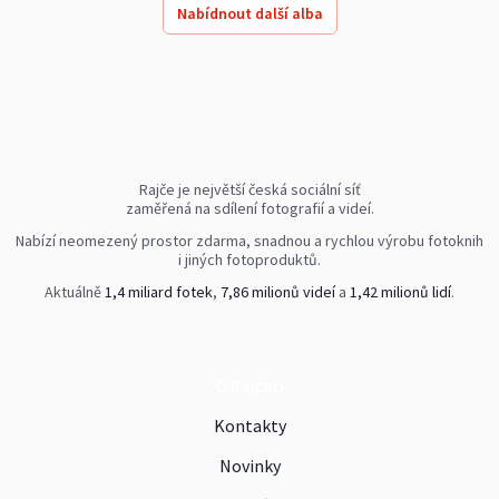
Nabídnout další alba
Rajče je největší česká sociální síť
zaměřená na sdílení fotografií a videí.
Nabízí neomezený prostor zdarma, snadnou a rychlou výrobu fotoknih
i jiných fotoproduktů.
Aktuálně
1,4 miliard fotek
,
7,86 milionů videí
a
1,42 milionů lidí
.
O Rajčeti
Kontakty
Novinky