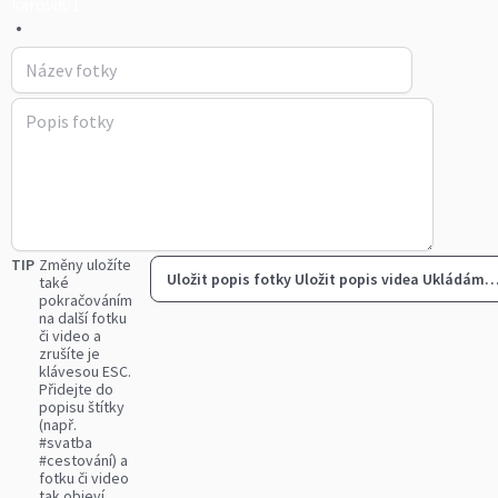
karovd01
•
TIP
Změny uložíte
Uložit popis fotky
Uložit popis videa
Ukládám
také
pokračováním
na další fotku
či video a
zrušíte je
klávesou ESC.
Přidejte do
popisu štítky
(např.
#svatba
#cestování) a
fotku či video
tak objeví