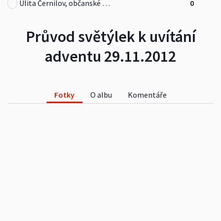
Ulita Černilov, občanské sdružení
0
Průvod světýlek k uvítání
adventu 29.11.2012
Fotky
O albu
Komentáře