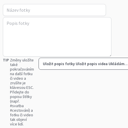
TIP
Změny uložíte
Uložit popis fotky
Uložit popis videa
Ukládám
také
pokračováním
na další fotku
či video a
zrušíte je
klávesou ESC.
Přidejte do
popisu štítky
(např.
#svatba
#cestování) a
fotku či video
tak objeví
více lidí.