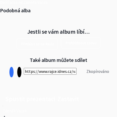
Další alba od Zdeněk Vacek
Podobná alba
Jestli se vám album líbí…
Prohlédnout znovu
Přihlásit se na Rajče
Také album můžete sdílet
Zkopírováno
Spustit prezentaci
Zastavit
Zdeněk Vacek
•