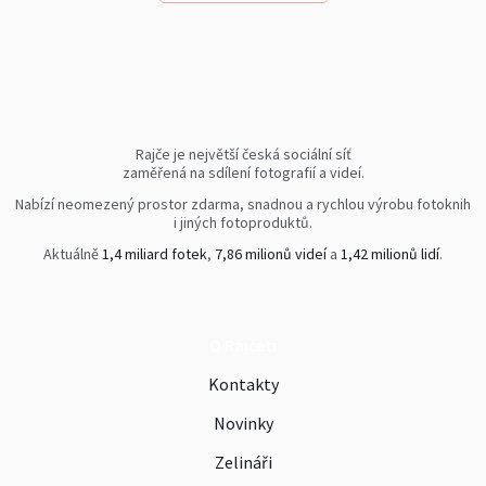
Rajče je největší česká sociální síť
zaměřená na sdílení fotografií a videí.
Nabízí neomezený prostor zdarma, snadnou a rychlou výrobu fotoknih
i jiných fotoproduktů.
Aktuálně
1,4 miliard fotek
,
7,86 milionů videí
a
1,42 milionů lidí
.
O Rajčeti
Kontakty
Novinky
Zelináři