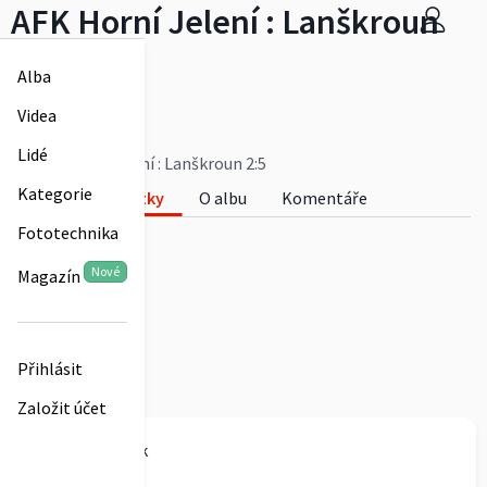
AFK Horní Jelení : Lanškroun
2:5
Alba
Zdeněk Vacek
Videa
0
Lidé
AFK Horní Jelení : Lanškroun 2:5
Kategorie
Fotky
O albu
Komentáře
Fototechnika
0
Nové
Magazín
Přihlásit
Založit účet
Zdeněk Vacek