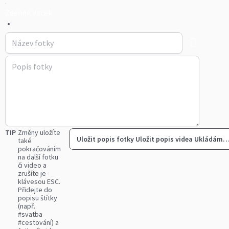
Zdeněk Vacek
•
TIP
Změny uložíte
Uložit popis fotky
Uložit popis videa
Ukládám
také
pokračováním
na další fotku
či video a
zrušíte je
klávesou ESC.
Přidejte do
popisu štítky
(např.
#svatba
#cestování) a