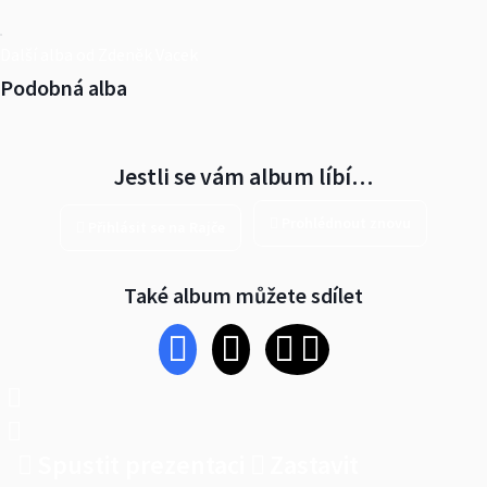
Další alba od Zdeněk Vacek
Podobná alba
Jestli se vám album líbí…
Prohlédnout znovu
Přihlásit se na Rajče
Také album můžete sdílet
Spustit prezentaci
Zastavit