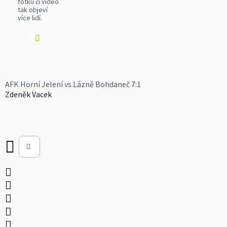
fotku či video
tak objeví
více lidí.
0
AFK Horní Jelení vs.Lázně Bohdaneč 7:1
Zdeněk Vacek