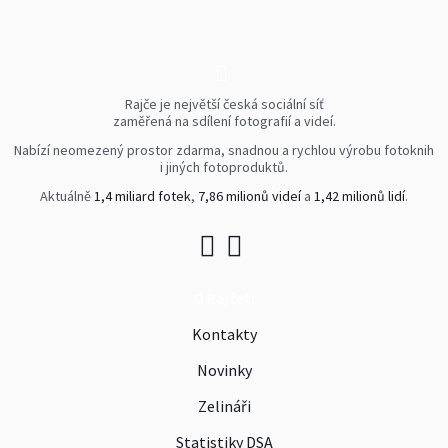
Rajče je největší česká sociální síť
zaměřená na sdílení fotografií a videí.
Nabízí neomezený prostor zdarma, snadnou a rychlou výrobu fotoknih
i jiných fotoproduktů.
Aktuálně
1,4 miliard fotek
,
7,86 milionů videí
a
1,42 milionů lidí
.
O Rajčeti
Kontakty
Novinky
Zelináři
Statistiky DSA