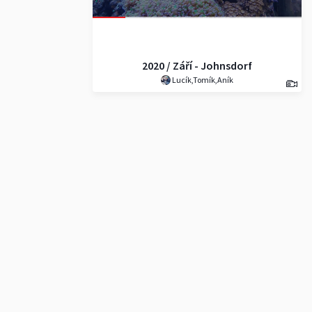
2020 / Září - Johnsdorf
Lucík,Tomík,Aník