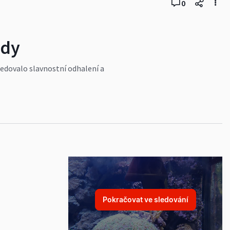
0
ody
ledovalo slavnostní odhalení a
torických mezníků ČR v
Byl otevřený Habánský sklep s
lasu zazněla M. Kubišová, paní
Pokračovat ve sledování