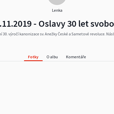
Lenka
.11.2019 - Oslavy 30 let svob
í 30. výročí kanonizace sv. Anežky České a Sametové revoluce. Nás
Vacenovic na místním hřbitově. V přísálí KD proběhla Výstava his
ění byl také fotoarchív p. M. Vaculky, kroniky, pamětní knihy aj. 
bčerstvení. Večer zvonily zvony, obcí šel Lampionový průvod z rozh
hymna a vacenovické oslavy byly zakončeny ohňostrojem.
Fotky
O albu
Komentáře