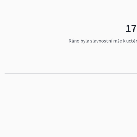
17
Ráno byla slavnostní mše k uctěn
požehnání pamětní desky kněží z 
dokumentech a fotografiích. K vid
expozicí, před ním se podávalo o
starostka měla projev, zazněla 