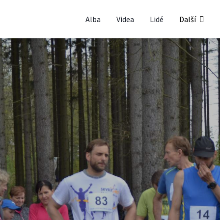
Alba
Videa
Lidé
Další