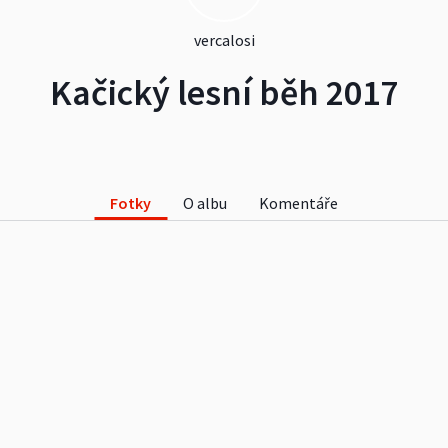
vercalosi
Kačický lesní běh 2017
Fotky
O albu
Komentáře