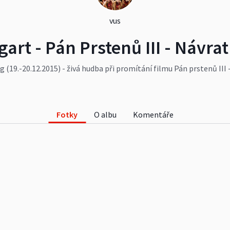
vus
gart - Pán Prstenů III - Návrat
g (19.-20.12.2015) - živá hudba při promítání filmu Pán prstenů III
Fotky
O albu
Komentáře