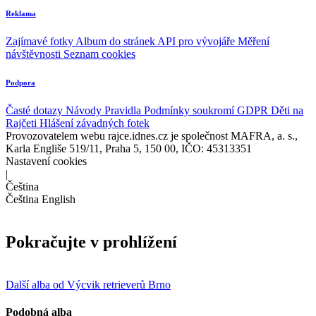
Reklama
Zajímavé fotky
Album do stránek
API pro vývojáře
Měření
návštěvnosti
Seznam cookies
Podpora
Časté dotazy
Návody
Pravidla
Podmínky soukromí
GDPR
Děti na
Rajčeti
Hlášení závadných fotek
Provozovatelem webu rajce.idnes.cz je společnost MAFRA, a. s.,
Karla Engliše 519/11, Praha 5, 150 00, IČO: 45313351
Nastavení cookies
|
Čeština
Čeština
English
Pokračujte v prohlížení
Další alba od Výcvik retrieverů Brno
Podobná alba