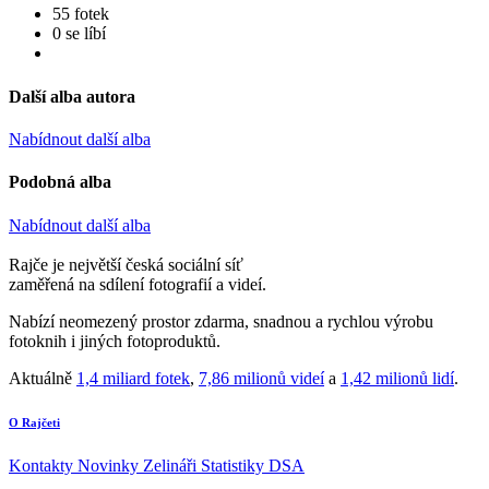
55 fotek
0 se líbí
Další alba autora
Nabídnout další alba
Podobná alba
Nabídnout další alba
Rajče je největší česká sociální síť
zaměřená na sdílení fotografií a videí.
Nabízí neomezený prostor zdarma, snadnou a rychlou výrobu
fotoknih i jiných fotoproduktů.
Aktuálně
1,4 miliard fotek
,
7,86 milionů videí
a
1,42 milionů lidí
.
O Rajčeti
Kontakty
Novinky
Zelináři
Statistiky DSA