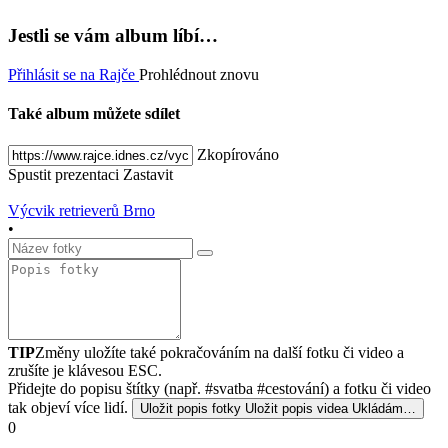
Jestli se vám album líbí…
Přihlásit se na Rajče
Prohlédnout znovu
Také album můžete sdílet
Zkopírováno
Spustit prezentaci
Zastavit
Výcvik retrieverů Brno
•
TIP
Změny uložíte také pokračováním na další fotku či video a
zrušíte je klávesou ESC.
Přidejte do popisu štítky (např. #svatba #cestování) a fotku či video
tak objeví více lidí.
Uložit popis fotky
Uložit popis videa
Ukládám…
0