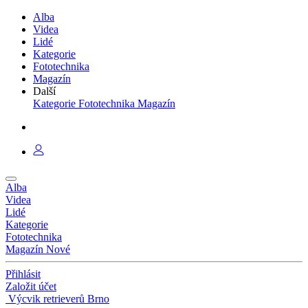
Alba
Videa
Lidé
Kategorie
Fototechnika
Magazín
Další
Kategorie
Fototechnika
Magazín
Alba
Videa
Lidé
Kategorie
Fototechnika
Magazín
Nové
Přihlásit
Založit účet
Výcvik retrieverů Brno