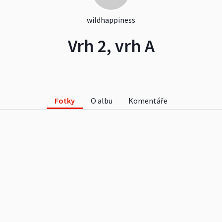
wildhappiness
Vrh 2, vrh A
Fotky
O albu
Komentáře