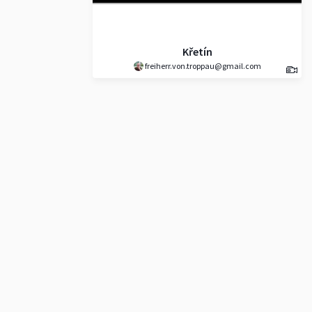
Křetín
freiherr.von.troppau@gmail.com