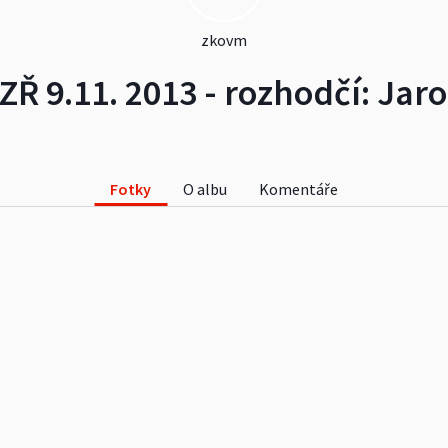
zkovm
Ř 9.11. 2013 - rozhodčí: Jar
Fotky
O albu
Komentáře