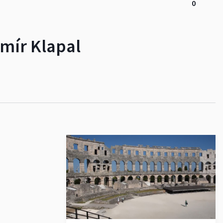
0
omír Klapal