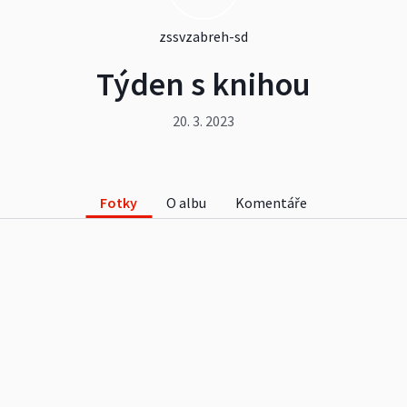
zssvzabreh-sd
Týden s knihou
20. 3. 2023
Fotky
O albu
Komentáře