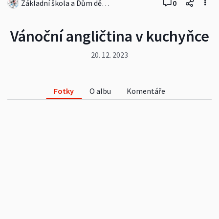
Základní škola a Dům dětí a mládeže Krasohled Zábřeh Severovýchod 484/26, okres Šumperk Zábřeh, 789 01
0
Vánoční angličtina v kuchyňce
20. 12. 2023
Fotky
O albu
Komentáře