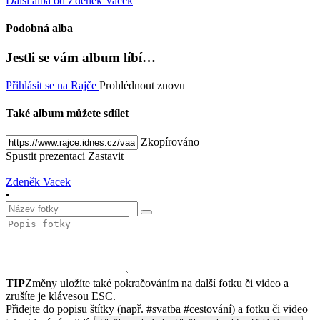
Další alba od Zdeněk Vacek
Podobná alba
Jestli se vám album líbí…
Přihlásit se na Rajče
Prohlédnout znovu
Také album můžete sdílet
Zkopírováno
Spustit prezentaci
Zastavit
Zdeněk Vacek
•
TIP
Změny uložíte také pokračováním na další fotku či video a
zrušíte je klávesou ESC.
Přidejte do popisu štítky (např. #svatba #cestování) a fotku či video