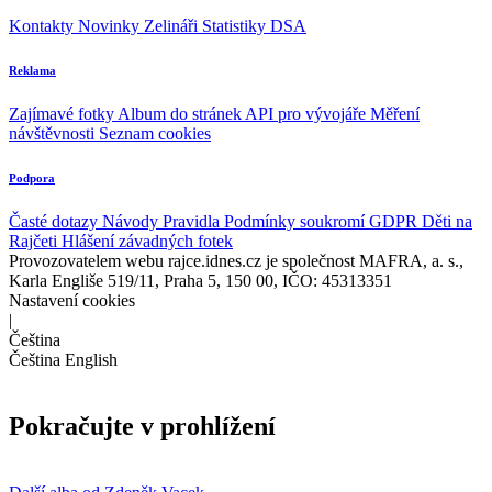
Kontakty
Novinky
Zelináři
Statistiky DSA
Reklama
Zajímavé fotky
Album do stránek
API pro vývojáře
Měření
návštěvnosti
Seznam cookies
Podpora
Časté dotazy
Návody
Pravidla
Podmínky soukromí
GDPR
Děti na
Rajčeti
Hlášení závadných fotek
Provozovatelem webu rajce.idnes.cz je společnost MAFRA, a. s.,
Karla Engliše 519/11, Praha 5, 150 00, IČO: 45313351
Nastavení cookies
|
Čeština
Čeština
English
Pokračujte v prohlížení